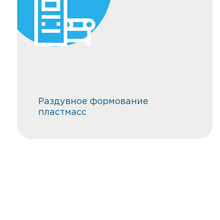
Раздувное формование
пластмасс
Раздувное формование
пластмасс